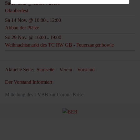
Sa 17 Okt. @ 13:00
20:00
-
Oktoberfest
Sa 14 Nov. @ 10:00
12:00
-
Abbau der Plätze
So 29 Nov. @ 16:00
19:00
-
Weihnachtsmarkt des TC RW GB - Feuerzangenbowle
Aktuelle Seite:
Startseite
Verein
Vorstand
Der Vorstand Informiert
Mitteilung des TVBB zur Corona Krise