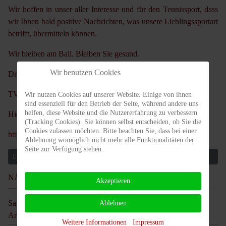
Wir hoffen in unser aller Interesse und für den Tennissport, dass
wir Ihnen bald positive Nachrichten, was unsere Lieblingssportart
betrifft, übermitteln können.
Wir bleiben am Ball. Bleiben Sie gesund.
Wir benutzen Cookies
Dr. Klaus-Peter Walter & Felix Rewicki
TVBB Präsident TVBB Geschäftsführer
Wir nutzen Cookies auf unserer Website. Einige von ihnen
sind essenziell für den Betrieb der Seite, während andere uns
helfen, diese Website und die Nutzererfahrung zu verbessern
Hier der link zum Artikel des TVBB
(Tracking Cookies). Sie können selbst entscheiden, ob Sie die
Cookies zulassen möchten. Bitte beachten Sie, dass bei einer
https://www.tvbb.de/verband/news/2075-corona-und-tennis
Ablehnung womöglich nicht mehr alle Funktionalitäten der
Seite zur Verfügung stehen.
Vorheriger Beitrag: Aktuelle Einschränkungen durch Corona
Nächster Beit
Zurück
Weiter
NÄCHSTE TERMINE
Akzeptieren
Sa 05 Sep. @ 09:00
13:00
Ablehnen
-
Arbeitseinsatz
Weitere Informationen
Impressum