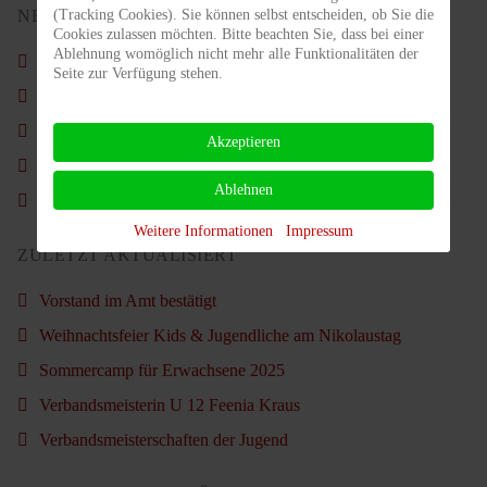
(Tracking Cookies). Sie können selbst entscheiden, ob Sie die
NEUSTE BEITRÄGE
Cookies zulassen möchten. Bitte beachten Sie, dass bei einer
Ablehnung womöglich nicht mehr alle Funktionalitäten der
Schön war´s wieder.
Seite zur Verfügung stehen.
Nachruf - Carl Ahlgrimm
Vorstand im Amt bestätigt
Akzeptieren
Weihnachtsfeier Kids & Jugendliche am Nikolaustag
Ablehnen
Sommercamp für Erwachsene 2025
Weitere Informationen
Impressum
ZULETZT AKTUALISIERT
Vorstand im Amt bestätigt
Weihnachtsfeier Kids & Jugendliche am Nikolaustag
Sommercamp für Erwachsene 2025
Verbandsmeisterin U 12 Feenia Kraus
Verbandsmeisterschaften der Jugend