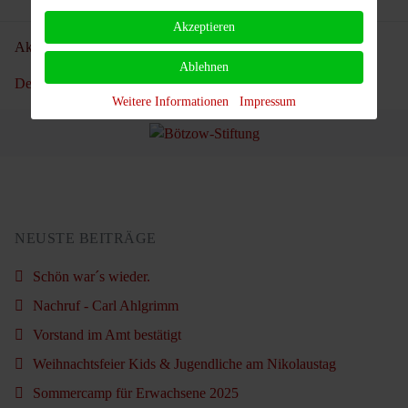
Akzeptieren
Aktuelle Seite:
Startseite
Verein
Vorstand
Ablehnen
Der Vorstand Informiert
Nachruf - Carl Ahlgrimm
Weitere Informationen
Impressum
NEUSTE BEITRÄGE
Schön war´s wieder.
Nachruf - Carl Ahlgrimm
Vorstand im Amt bestätigt
Weihnachtsfeier Kids & Jugendliche am Nikolaustag
Sommercamp für Erwachsene 2025