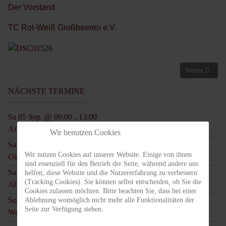
Der Vorstand
TC Rot-Weiß Großbeeren e.V.
Nächster Beitr
Weiter
NÄCHSTE TERMINE
Sa 05 Sep. @ 09:00
13:00
-
Arbeitseinsatz
Wir benutzen Cookies
Sa 17 Okt. @ 13:00
20:00
-
Wir nutzen Cookies auf unserer Website. Einige von ihnen
Oktoberfest
sind essenziell für den Betrieb der Seite, während andere uns
Sa 14 Nov. @ 10:00
12:00
helfen, diese Website und die Nutzererfahrung zu verbessern
-
(Tracking Cookies). Sie können selbst entscheiden, ob Sie die
Abbau der Plätze
Cookies zulassen möchten. Bitte beachten Sie, dass bei einer
So 29 Nov. @ 16:00
19:00
Ablehnung womöglich nicht mehr alle Funktionalitäten der
-
Seite zur Verfügung stehen.
Weihnachtsmarkt des TC RW GB - Feuerzangenbowle