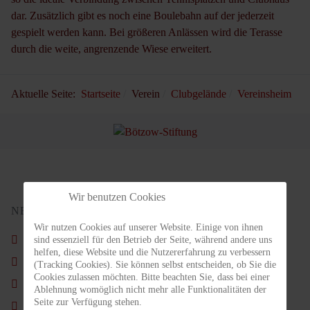
dar. Zusätzlich gibt es noch eine Boulebahn auf der jederzeit
gespielt werden kann. Bei größeren Anlässen wird die Terasse
durch die weite, angrenzende Wiese erweitert.
Aktuelle Seite:
Startseite
Verein
Clubgelände
Vereinsheim
Wir benutzen Cookies
NEUSTE BEITRÄGE
Wir nutzen Cookies auf unserer Website. Einige von ihnen
Schön war´s wieder.
sind essenziell für den Betrieb der Seite, während andere uns
helfen, diese Website und die Nutzererfahrung zu verbessern
Nachruf - Carl Ahlgrimm
(Tracking Cookies). Sie können selbst entscheiden, ob Sie die
Cookies zulassen möchten. Bitte beachten Sie, dass bei einer
Vorstand im Amt bestätigt
Ablehnung womöglich nicht mehr alle Funktionalitäten der
Seite zur Verfügung stehen.
Weihnachtsfeier Kids & Jugendliche am Nikolaustag