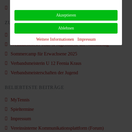
Sommercamp für Erwachsene 2025
Akzeptieren
ZULETZT AKTUALISIERT
Ablehnen
Vorstand im Amt bestätigt
Weitere Informationen
Impressum
Weihnachtsfeier Kids & Jugendliche am Nikolaustag
Sommercamp für Erwachsene 2025
Verbandsmeisterin U 12 Feenia Kraus
Verbandsmeisterschaften der Jugend
BELIEBTESTE BEITRÄGE
MyTennis
Spieltermine
Impressum
Vereinsinterne Kommunikationsplattform (Forum)