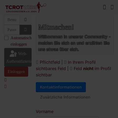
Benutzername oder E-Mail
Mitmachen!
Passwort
Passwort anzeigen
Willkommen in unserer Community -
Automatisch
melden Sie sich an und erzählen Sie
einloggen
uns etwas über sich.
Web-
Authentifizierung
Pflichtfeld |
In Ihrem Profil
sichtbares Feld |
Feld
nicht
im Profil
Einloggen
sichtbar
Kontaktinformationen
Zusätzliche Informationen
Vorname