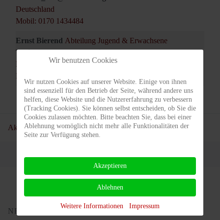
Deutschland
Mobil: 0170 1434484
Ernst Bierend
Abteilung Jugend & Erwachsene
Trainer_Ernst@tc-rotweiss-grossbeeren.de
Wir benutzen Cookies
Deutschland
Mobil: 0173 2409598
Wir nutzen Cookies auf unserer Website. Einige von ihnen
sind essenziell für den Betrieb der Seite, während andere uns
helfen, diese Website und die Nutzererfahrung zu verbessern
(Tracking Cookies). Sie können selbst entscheiden, ob Sie die
Cookies zulassen möchten. Bitte beachten Sie, dass bei einer
Ablehnung womöglich nicht mehr alle Funktionalitäten der
Aktuelle Seite:
Startseite
Training
Trainerteam
Seite zur Verfügung stehen.
Akzeptieren
Ablehnen
Weitere Informationen
Impressum
NEUSTE BEITRÄGE