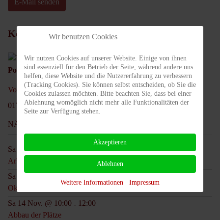
E-Mail senden
Kontakt
Wir benutzen Cookies
Wir nutzen Cookies auf unserer Website. Einige von ihnen
sind essenziell für den Betrieb der Seite, während andere uns
Position:
1. Vorsitzender
helfen, diese Website und die Nutzererfahrung zu verbessern
(Tracking Cookies). Sie können selbst entscheiden, ob Sie die
Vorstand@tc-rotweiss-grossbeeren.de
Cookies zulassen möchten. Bitte beachten Sie, dass bei einer
Ablehnung womöglich nicht mehr alle Funktionalitäten der
0172 3908328
Seite zur Verfügung stehen.
NÄCHSTE TERMINE
Akzeptieren
Sa 05 Sep. @ 09:00
13:00
-
Arbeitseinsatz
Ablehnen
Sa 17 Okt. @ 13:00
20:00
-
Weitere Informationen
Impressum
Oktoberfest
Sa 14 Nov. @ 10:00
12:00
-
Abbau der Plätze