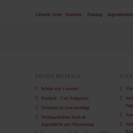
Aktuelle Seite:
Startseite
Training
Jugendtrainin
NEUSTE BEITRÄGE
ZULE
Schön war´s wieder.
Vor
Nachruf - Carl Ahlgrimm
Wei
Jug
Vorstand im Amt bestätigt
Som
Weihnachtsfeier Kids &
Jugendliche am Nikolaustag
Ver
Kra