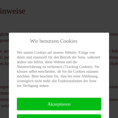
Hinweise
möglicher Sorgfalt und nach bestem Gewissen erstellt. Dennoch übernimm
Wir benutzen Cookies
gestellten Seiten und Inhalte.
ite gemäß § 7 Abs. 1 TMG für eigene Inhalte und bereitgestellte In
Wir nutzen Cookies auf unserer Website. Einige von
 jedoch nicht verpflichtet, die übermittelten oder gespeicherten fr
ihnen sind essenziell für den Betrieb der Seite, während
andere uns helfen, diese Website und die
em Zeitpunkt der Kenntnis einer konkreten Rechtsverletzung. Eine Haft
Nutzererfahrung zu verbessern (Tracking Cookies). Sie
können selbst entscheiden, ob Sie die Cookies zulassen
möchten. Bitte beachten Sie, dass bei einer Ablehnung
womöglich nicht mehr alle Funktionalitäten der Seite
zur Verfügung stehen.
ungen) zu anderen Webseiten, auf deren Inhalt der Anbieter der Webs
nehmen.
n Informationen ist der jeweilige Anbieter der verlinkten Webseite vera
Akzeptieren
 solchen Rechtsverletzung wird der Link umgehend entfernen.