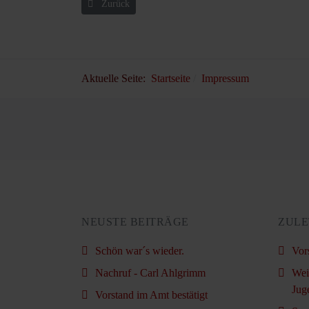
Vorheriger Beitrag: Datenschutzerklärung
Zurück
Aktuelle Seite:
Startseite
Impressum
NEUSTE BEITRÄGE
ZULE
Schön war´s wieder.
Vor
Nachruf - Carl Ahlgrimm
Wei
Jug
Vorstand im Amt bestätigt