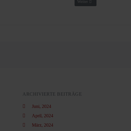
Nächster Beitrag: Mitglied werd
Weiter
ARCHIVIERTE BEITRÄGE
Juni, 2024
April, 2024
März, 2024