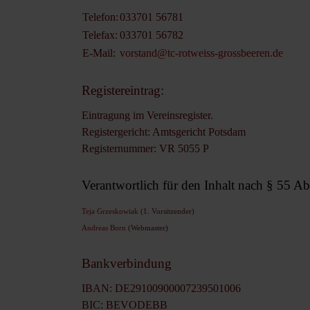
Telefon:
033701 56781
Telefax:
033701 56782
E-Mail:
vorstand@tc-rotweiss-grossbeeren.de
Registereintrag:
Eintragung im Vereinsregister.
Registergericht: Amtsgericht
Potsdam
Registernummer: VR 5055 P
Verantwortlich für den Inhalt nach § 55 A
Teja Grzeskowiak
(1. Vorsitzender)
Andreas Born
(Webmaster)
Bankverbindung
IBAN: DE29100900007239501006
BIC: BEVODEBB