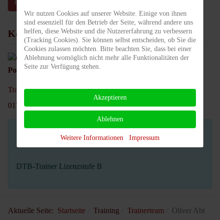
E-Mail senden
Wir nutzen Cookies auf unserer Website. Einige von ihnen
sind essenziell für den Betrieb der Seite, während andere uns
helfen, diese Website und die Nutzererfahrung zu verbessern
Kontakt
(Tracking Cookies). Sie können selbst entscheiden, ob Sie die
Cookies zulassen möchten. Bitte beachten Sie, dass bei einer
Ablehnung womöglich nicht mehr alle Funktionalitäten der
Seite zur Verfügung stehen.
Position:
Abteilung Jugend & Erwachsene
Trainer_Olli@tc-rotweiss-grossbeeren.de
Akzeptieren
0170 1434484
Ablehnen
Weitere Informationen
Impressum
Weitere Informationen
DTB-Trainer Lizenzstufe B
Aktuelle Seite:
Startseite
Training
Trainerteam
Oliver Abt