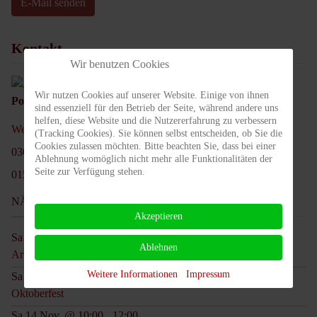
E-Mail senden
Kontakt
Wir benutzen Cookies
Wir nutzen Cookies auf unserer Website. Einige von ihnen
Position:
IT Beauftragter & Webmaster
sind essenziell für den Betrieb der Seite, während andere uns
helfen, diese Website und die Nutzererfahrung zu verbessern
Webmaster@tc-rotweiss-grossbeeren.de
(Tracking Cookies). Sie können selbst entscheiden, ob Sie die
Cookies zulassen möchten. Bitte beachten Sie, dass bei einer
030 84313771
Ablehnung womöglich nicht mehr alle Funktionalitäten der
Seite zur Verfügung stehen.
01515 4082449
NÄCHSTE TERMINE
Akzeptieren
Sa 05 Sep. @ 09:00
13:00
-
Ablehnen
Arbeitseinsatz
Weitere Informationen
Impressum
Sa 17 Okt. @ 13:00
20:00
-
Oktoberfest
Sa 14 Nov. @ 10:00
12:00
-