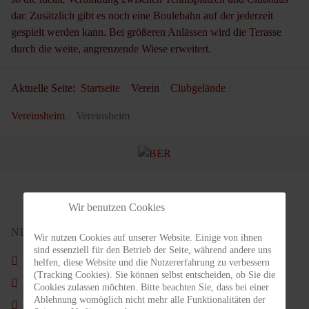
dar. Zusätzlich gibt es noch eine Boulebahn auf der jederzeit
gespielt werden kann. Bei größeren Anlässen wird die Terasse
durch die weite, angrenzende Wiese erweitert.
Aktuelle Seite:
Startseite
Verein
Clubgelände
Vereinsheim
Vereinsheim
Wir benutzen Cookies
NEUSTE BEITRÄGE
Wir nutzen Cookies auf unserer Website. Einige von ihnen
sind essenziell für den Betrieb der Seite, während andere uns
Schön war´s wieder.
helfen, diese Website und die Nutzererfahrung zu verbessern
(Tracking Cookies). Sie können selbst entscheiden, ob Sie die
Nachruf - Carl Ahlgrimm
Cookies zulassen möchten. Bitte beachten Sie, dass bei einer
Ablehnung womöglich nicht mehr alle Funktionalitäten der
Vorstand im Amt bestätigt