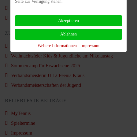
Seite zur Verfügung stehen.
Weihnachtsfeier Kids & Jugendliche am Nikolaustag
Sommercamp für Erwachsene 2025
Akzeptieren
ZULETZT AKTUALISIERT
Ablehnen
Weitere Informationen
Impressum
Vorstand im Amt bestätigt
Weihnachtsfeier Kids & Jugendliche am Nikolaustag
Sommercamp für Erwachsene 2025
Verbandsmeisterin U 12 Feenia Kraus
Verbandsmeisterschaften der Jugend
BELIEBTESTE BEITRÄGE
MyTennis
Spieltermine
Impressum