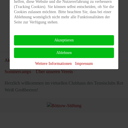
helfen, diese Website und die Nutzererfahrung zu verbessern
(Tracking Cookies). Sie können selbst entscheiden, ob Sie die
Cookies zulassen möchten. Bitte beachten Sie, dass bei einer
Ablehnung womöglich nicht mehr alle Funktionalitäten der
Seite zur Verfügung stehen.
Tom Kraus
DTB- Trainer Lizenzstufe C
Akzeptieren
Ablehnen
Aktuelle Seite:
Startseite
Training
Jugendtraining
Weitere Informationen
Impressum
Sommercamps
Über unseren Verein
Herzlich willkommen im virtuellen Clubhaus des Tennisclubs Rot
Weiß Großbeeren!