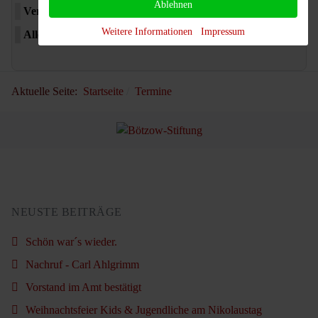
Ablehnen
Verbandsspiele
Clubhaus Reservierung
Weitere Informationen
Impressum
Alle Kategorien ...
Aktuelle Seite:
Startseite
Termine
NEUSTE BEITRÄGE
Schön war´s wieder.
Nachruf - Carl Ahlgrimm
Vorstand im Amt bestätigt
Weihnachtsfeier Kids & Jugendliche am Nikolaustag