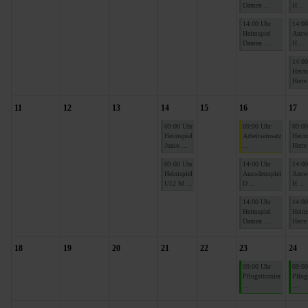
Damen ...
H ...
14:00 Uhr
14:00
Heimspiel
Auswä
Damen ...
H ...
14:00
Heims
Herre 
11
12
13
14
15
16
17
09:00 Uhr
09:00 Uhr
09:00
Heimspiel
Arbeitseinsatz
Heims
Junio ...
...
Herre 
09:00 Uhr
14:00 Uhr
14:00
Heimspiel
Auswärtsspiel
Auswä
U12 M ...
D ...
H ...
14:00 Uhr
14:00
Heimspiel
Heims
Damen ...
Herre 
18
19
20
21
22
23
24
09:00 Uhr
09:00
Pfingstturnier
Pfing
...
...