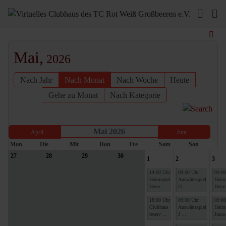
Mai,
2026
Nach Jahr
Nach Monat
Nach Woche
Heute
Gehe zu Monat
Nach Kategorie
Mai 2026
April
Juni
Mon
Die
Mit
Don
Fre
Sam
Son
27
28
29
30
1
2
3
14:00 Uhr
09:00 Uhr
09:00
Heimspiel
Auswärtsspiel
Heims
Herre ...
D ...
Herre 
18:00 Uhr
09:00 Uhr
09:00
Clubhaus
Auswärtsspiel
Heims
reserv ...
J ...
Junio 