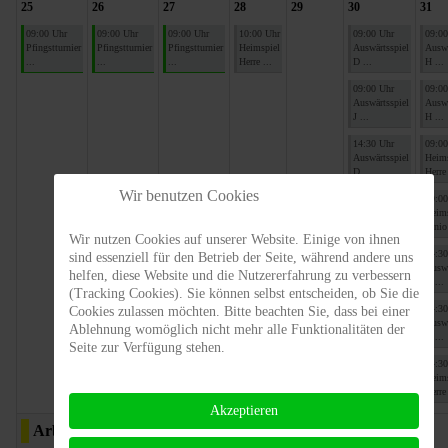
25
26
27
28
29
30
31
09:00 Uhr
09:00 Uhr
09:00 Uhr
10:00 Uhr
09:00 Uhr
09:00
Pfingstturnier
Pfingstturnier
Pfingstturnier
Heimspiel
Auswärtsspiel
Auswä
...
...
...
Herre ...
D ...
H ...
09:00 Uhr
09:00
Auswärtsspiel
Auswä
J ...
H ...
14:30 Uhr
09:00
Auswärtsspiel
Heims
D ...
Herre 
Wir benutzen Cookies
14:30 Uhr
09:00
Auswärtsspiel
Heims
D ...
Junio 
Wir nutzen Cookies auf unserer Website. Einige von ihnen
14:30 Uhr
14:30
sind essenziell für den Betrieb der Seite, während andere uns
Heimspiel
Auswä
helfen, diese Website und die Nutzererfahrung zu verbessern
Damen ...
H ...
(Tracking Cookies). Sie können selbst entscheiden, ob Sie die
14:30
Cookies zulassen möchten. Bitte beachten Sie, dass bei einer
Auswä
Ablehnung womöglich nicht mehr alle Funktionalitäten der
H ...
Seite zur Verfügung stehen.
14:30
Heims
Herre 
Akzeptieren
Arbeitseinsätze
Vereinsevents
Turniere