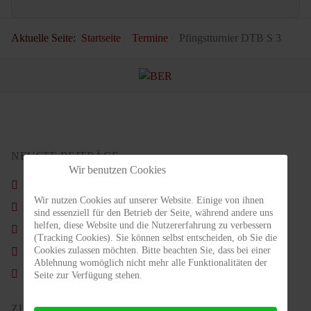
Aktuelle Seite:
Startseite
Termine
Pfingstturnier DTB S 3
NEUSTE BEITRÄGE
Wir benutzen Cookies
Schön war´s wieder.
Wir nutzen Cookies auf unserer Website. Einige von ihnen
Nachruf - Carl Ahlgrimm
sind essenziell für den Betrieb der Seite, während andere uns
helfen, diese Website und die Nutzererfahrung zu verbessern
Vorstand im Amt bestätigt
(Tracking Cookies). Sie können selbst entscheiden, ob Sie die
Cookies zulassen möchten. Bitte beachten Sie, dass bei einer
Weihnachtsfeier Kids & Jugendliche am Nikolaustag
Ablehnung womöglich nicht mehr alle Funktionalitäten der
Sommercamp für Erwachsene 2025
Seite zur Verfügung stehen.
ZULETZT AKTUALISIERT