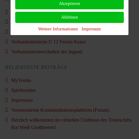
Akzeptieren
Vorstand im Amt bestätigt
Ablehnen
Weihnachtsfeier Kids & Jugendliche am Nikolaustag
Weitere Informationen
Impressum
Sommercamp für Erwachsene 2025
Verbandsmeisterin U 12 Feenia Kraus
Verbandsmeisterschaften der Jugend
BELIEBTESTE BEITRÄGE
MyTennis
Spieltermine
Impressum
Vereinsinterne Kommunikationsplattform (Forum)
Herzlich willkommen im virtuellen Clubhaus des Tennisclubs
Rot Weiß Großbeeren!