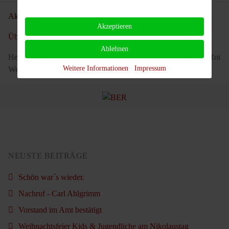
Aktuelle Seite:
Startseite
Teams
Herren
Herren 40-1
Akzeptieren
Über unseren Verein
Ablehnen
Herzlich willkommen im virtuellen Clubhaus des Tennisclubs Rot
Weitere Informationen
Impressum
Weiß Großbeeren!
NEUSTE BEITRÄGE
Schön war´s wieder.
Nachruf - Carl Ahlgrimm
Vorstand im Amt bestätigt
Weihnachtsfeier Kids & Jugendliche am Nikolaustag