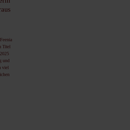
erin
raus
Feenia
 Titel
 2025
rg und
 viel
lichen