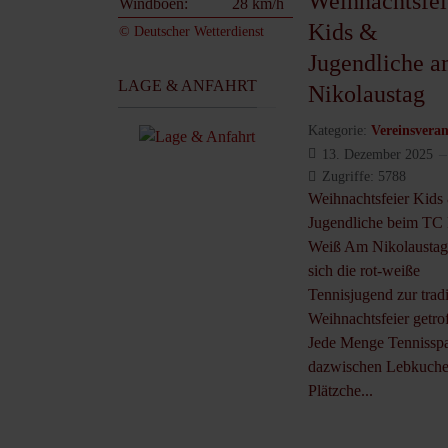
Weihnachtsfei
Windböen:
28 km/h
Kids &
© Deutscher Wetterdienst
Jugendliche 
LAGE & ANFAHRT
Nikolaustag
Kategorie:
Vereinsveran
13. Dezember 2025
Zugriffe: 5788
Weihnachtsfeier Kids
Jugendliche beim TC 
Weiß Am Nikolaustag
sich die rot-weiße
Tennisjugend zur trad
Weihnachtsfeier getro
Jede Menge Tennissp
dazwischen Lebkuche
Plätzche...