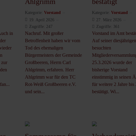
Ahlgrimm
bestätigt
Kategorie:
Vorstand
Kategorie:
Vorstand
19. April 2026
27. März 2026
Zugriffe: 247
Zugriffe: 361
Auch in
Nachruf. Mit großer
Vorstand im Amt bestät
der
Betroffenheit haben wir vom
Auf seiner diesjährige
wieder
Tod des ehemaligen
besuchten
in
Bürgermeisters der Gemeinde
Mitgliederversammlu
 zur
Großbeeren, Herrn Carl
25.3.2026 wurde der
rden
Ahlgrimm, erfahren. Herr
bisherige Vorstand
Ahlgrimm war für den TC
einstimmig in seinen 
an...
Rot-Weiß Großbeeren e.V.
für weitere 2 Jahre bis
und sein...
bestätigt. Wi...