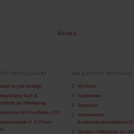
TZT AKTUALISIERT
BELIEBTESTE BEITRÄGE
stand im Amt bestätigt
MyTennis
hnachtsfeier Kids &
Spieltermine
endliche am Nikolaustag
Impressum
mercamp für Erwachsene 2025
Vereinsinterne
bandsmeisterin U 12 Feenia
Kommunikationsplattform (F
us
Herzlich willkommen im virtu