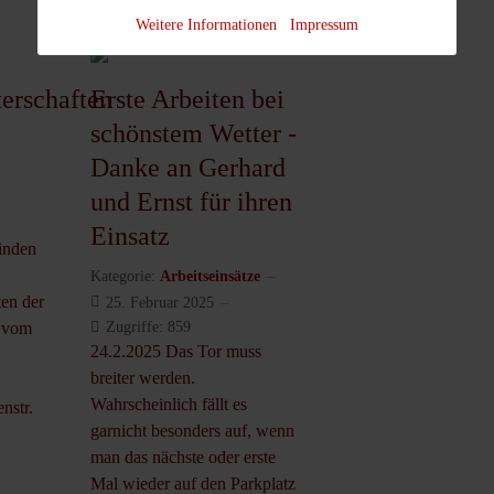
Weitere Informationen
Impressum
erschaften
Erste Arbeiten bei
schönstem Wetter -
Danke an Gerhard
und Ernst für ihren
Einsatz
inden
Kategorie:
Arbeitseinsätze
en der
25. Februar 2025
r vom
Zugriffe: 859
24.2.2025 Das Tor muss
breiter werden.
Wahrscheinlich fällt es
nstr.
garnicht besonders auf, wenn
man das nächste oder erste
Mal wieder auf den Parkplatz