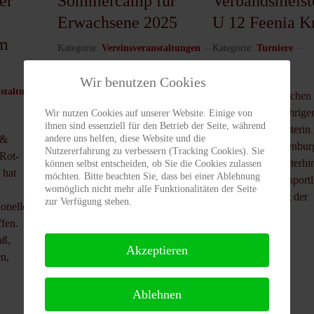
er
Sommercamp für
Verbandsmeist
Erwachsene 2025
U 12 Feenia K
am
Kategorie:
Vereinsveranstaltungen
Kategorie:
Turniere
15. August 2025
28. Juli 2025
Wir benutzen Cookies
Zugriffe: 8873
Zugriffe: 8517
staltungen
Sommertenniscamp für
Wir beglückwünschen 
Erwachsene 2025 -
Kraus zum diesjährigen
Wir nutzen Cookies auf unserer Website. Einige von
ihnen sind essenziell für den Betrieb der Seite, während
Tennisschnupperkursler und
der Verbandsmeisterin
andere uns helfen, diese Website und die
 &
Vereinsaktive gemeinsam auf
in Berlin / Brandenbu
Nutzererfahrung zu verbessern (Tracking Cookies). Sie
Rot-
dem Court Seit einigen
wünschen ihr weiterhin
können selbst entscheiden, ob Sie die Cookies zulassen
 hat
möchten. Bitte beachten Sie, dass bei einer Ablehnung
Jahren treffen sich
Erfolg auf Ihrem sport
womöglich nicht mehr alle Funktionalitäten der Seite
Tennisbegeisterte unseres
Weg. Im Ranking der
zur Verfügung stehen.
ionellen
Vereins zum gemeinsamen
Deutschen Ra...
ffen.
dreitägigen S...
aß,
Akzeptieren
n,
Ablehnen