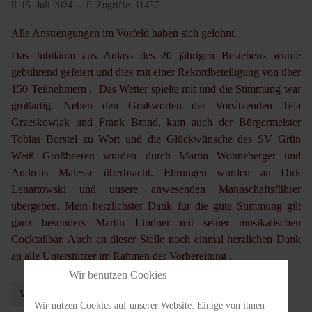
15. Juli 2024
Zugriffe: 11457
Alle Anstrengungen im Vorfeld haben sich gelohnt.
Das Jubiläum aus Anlass des 20 jährigen Bestehens wurde
gebührend gefeiert und dies mit einer Rekordbeteiligung von über
150 Teilnehmern . Das Wetter spielte mit und die Stimmung war
großartig. Neben den Grußworten der Vorsitzenden Teja
Grzeskowiak und Frank Brand, kam auch der Bürgermeister
Tobias Borstel zu Wort und die Glückwünsche des SV Grün
Weiß Großbeeren wurden durch Martin Wonneberger und
Andreas Malesse überbracht. Ehrungen wurden an Dirk
Lenartowski und unsere anwesenden Mannschaftsführer
übergeben. Mein herzlichster Dank für die gute Stimmung gilt
ganz besonders Martin Lindner mit seiner musikalischen
Cocktailbar. Auch an dieser Stelle noch einmal herzlichen Dank
an alle Unterstützer im Rahmen der Vorbereitung .
Wir benutzen Cookies
Weiterlesen …
Wir nutzen Cookies auf unserer Website. Einige von ihnen