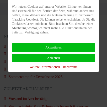
Wir nutzen Cookies auf unserer Website. Einige von ihnen
sind essenziell für den Betrieb der Seite, während andere uns
helfen, diese Website und die Nutzererfahrung zu verbessern
(Tracking Cookies). Sie können selbst entscheiden, ob Sie die
Cookies zulassen möchten. Bitte beachten Sie, dass bei einer
Ablehnung womöglich nicht mehr alle Funktionalitäten der
Seite zur Verfügung stehen.
NEUSTE BEITRÄGE
Schön war´s wieder.
Akzeptieren
Nachruf - Carl Ahlgrimm
Ablehnen
Vorstand im Amt bestätigt
Weitere Informationen
Impressum
Weihnachtsfeier Kids & Jugendliche am Nikolaustag
Sommercamp für Erwachsene 2025
ZULETZT AKTUALISIERT
Vorstand im Amt bestätigt
Weihnachtsfeier Kids & Jugendliche am Nikolaustag