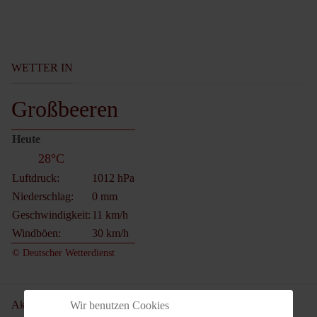
WETTER IN
Großbeeren
Heute
28°C
Luftdruck:
1012 hPa
Niederschlag:
0 mm
Geschwindigkeit:
11 km/h
Windböen:
30 km/h
© Deutscher Wetterdienst
Aktuelle Seite:
Startseite
Verein
Clubgelände
Wir benutzen Cookies