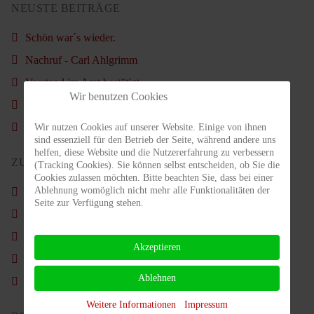
NEUSTE BEITRÄGE
Schön war´s wieder.
Nachruf - Carl Ahlgrimm
Vorstand im Amt bestätigt
Wir benutzen Cookies
Weihnachtsfeier Kids & Jugendliche am Nikolaustag
Sommercamp für Erwachsene 2025
Wir nutzen Cookies auf unserer Website. Einige von ihnen
sind essenziell für den Betrieb der Seite, während andere uns
helfen, diese Website und die Nutzererfahrung zu verbessern
ZULETZT AKTUALISIERT
(Tracking Cookies). Sie können selbst entscheiden, ob Sie die
Cookies zulassen möchten. Bitte beachten Sie, dass bei einer
Ablehnung womöglich nicht mehr alle Funktionalitäten der
Vorstand im Amt bestätigt
Seite zur Verfügung stehen.
Weihnachtsfeier Kids & Jugendliche am Nikolaustag
Sommercamp für Erwachsene 2025
Akzeptieren
Verbandsmeisterin U 12 Feenia Kraus
Ablehnen
Verbandsmeisterschaften der Jugend
Weitere Informationen
Impressum