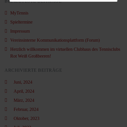
BELIEBTESTE BEITRÄGE
MyTennis
Spieltermine
Impressum
Vereinsinterne Kommunikationsplattform (Forum)
Herzlich willkommen im virtuellen Clubhaus des Tennisclubs
Rot Weiß Großbeeren!
ARCHIVIERTE BEITRÄGE
Juni, 2024
April, 2024
März, 2024
Februar, 2024
Oktober, 2023