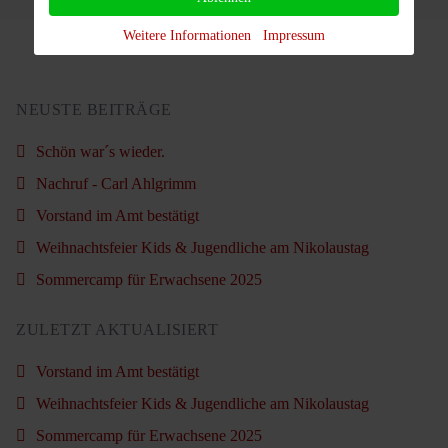
Weitere Informationen
Impressum
NEUSTE BEITRÄGE
Schön war´s wieder.
Nachruf - Carl Ahlgrimm
Vorstand im Amt bestätigt
Weihnachtsfeier Kids & Jugendliche am Nikolaustag
Sommercamp für Erwachsene 2025
ZULETZT AKTUALISIERT
Vorstand im Amt bestätigt
Weihnachtsfeier Kids & Jugendliche am Nikolaustag
Sommercamp für Erwachsene 2025